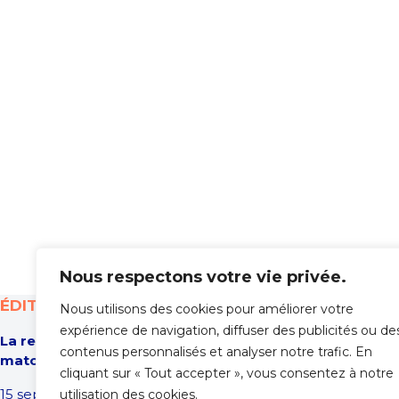
Nous respectons votre vie privée.
ÉDITION 2026
INFORMATI
Nous utilisons des cookies pour améliorer votre
expérience de navigation, diffuser des publicités ou de
La rencontre des entrepreneurs : ça
Accueil
contenus personnalisés et analyser notre trafic. En
match !
À propos
cliquant sur « Tout accepter », vous consentez à notre
Programme
15 septembre 2026
utilisation des cookies.