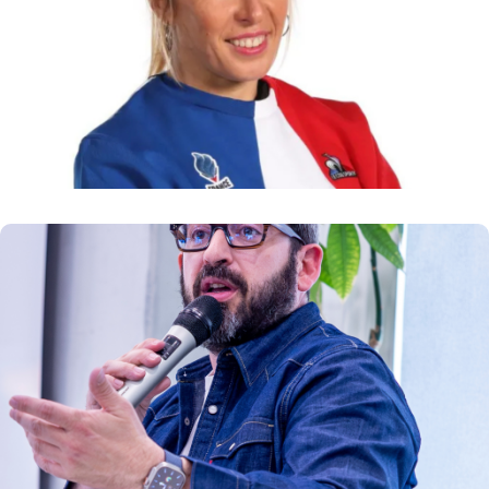
Athlète de l’équipe de France Paralympique
et Double Championne Paralympique –
Snowboard
En savoir plus
Thomas HUCHON
Journaliste et entrepreneur
En savoir plus