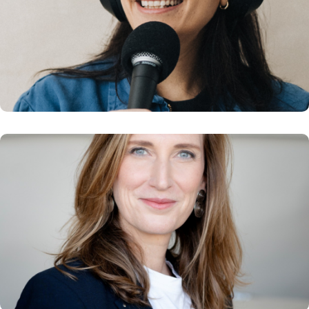
Fondatrice d’Inside Lyon et du podcast
Izakna
En savoir plus
Carole GRANDJEAN
Directrice des Ressources Humaines et du
Développement Durable – Vinci Concessions
En savoir plus