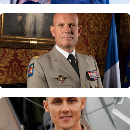
Général de corps d’armée Alain
LARDET
Gouverneur militaire de Lyon
En savoir plus
Capitaine MALAURY
Pilote d’hélicoptère dans l’aviation légère de