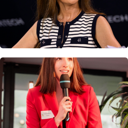
Directrice de la stratégie et de la
transformation industrielle du groupe La
Poste
En savoir plus
Romane BERGES
CEO et cofondatrice de WILL SOCIETY
En savoir plus