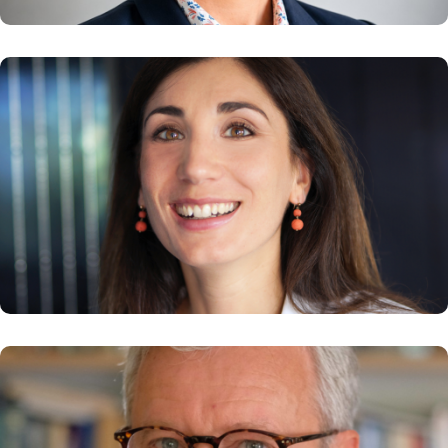
Ondine SUAVET
Co-CEO et co-fondatrice, mylight150
En savoir plus
Bruno TERTRAIS
Dir. adjoint, Fondation pour la recherche