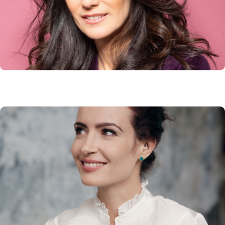
animatrice
En savoir plus
Emmanuelle DUEZ
Entrepreneur (The Boson Project/Bugali),
Auteur (Ed de l’Aube) , Administrateur
En savoir plus