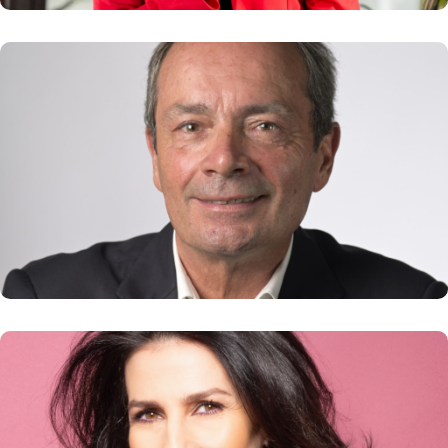
Gilles COURTEIX
Président du MEDEF Lyon-Rhône
En savoir plus
Marie DRUCKER
Ecrivain, scénariste, réalisatrice, productrice,