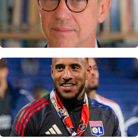
stratégique et Conseiller géopolitique,
Institut Montaigne
En savoir plus
Corentin TOLISSO
Co-fondateur et Président de l’association
Toliss’ALL
En savoir plus