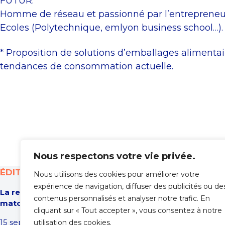
FUTUR.
Homme de réseau et passionné par l’entrepreneuri
Ecoles (Polytechnique, emlyon business school…).
* Proposition de solutions d’emballages alimentai
tendances de consommation actuelle.
Nous respectons votre vie privée.
ÉDITION 2026
INFORMATI
Nous utilisons des cookies pour améliorer votre
expérience de navigation, diffuser des publicités ou de
La rencontre des entrepreneurs : ça
Accueil
contenus personnalisés et analyser notre trafic. En
match !
À propos
cliquant sur « Tout accepter », vous consentez à notre
Programme
15 septembre 2026
utilisation des cookies.